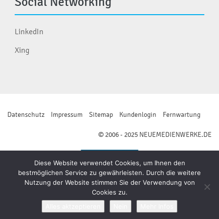
Social Networking
LinkedIn
Xing
Datenschutz
Impressum
Sitemap
Kundenlogin
Fernwartung
© 2006 - 2025 NEUEMEDIENWERKE.DE
Diese Website verwendet Cookies, um Ihnen den
bestmöglichen Service zu gewährleisten. Durch die weitere
Nutzung der Website stimmen Sie der Verwendung von
Cookies zu.
Alles aktzeptieren
Nein
Mehr Infos