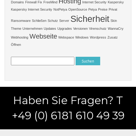
Hosting
Domains
Firewall
Fix
FreeMind
Internet Security
Kaspersky
Kaspersky Internet Security
NotPetya
OpenSource
Petya
Preise
Privat
Sicherheit
Ransomware
Schließen
Schutz
Server
Skin
Theme
Unternehmen
Updates
Upgrades
Versionen
Virenschutz
WannaCry
Webseite
Webhosting
Webspace
Windows
Wordpress
Zusatz
Öffnen
Suchen
nach:
Haben Sie Fragen? T
+49 (0) 6181 610 49 39