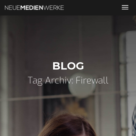
Tog
nav
BLOG
Tag Archiv: Firewall