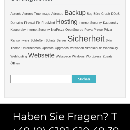
Backup
Acronis
Acronis True Image
Adresse
Bug
Büro
Crash
DDoS
Hosting
Domains
Firewall
Fix
FreeMind
Internet Security
Kaspersky
Kaspersky Internet Security
NotPetya
OpenSource
Petya
Preise
Privat
Sicherheit
Ransomware
Schließen
Schutz
Server
Skin
Theme
Unternehmen
Updates
Upgrades
Versionen
Virenschutz
WannaCry
Webseite
Webhosting
Webspace
Windows
Wordpress
Zusatz
Öffnen
Suchen
nach:
Haben Sie Fragen? T