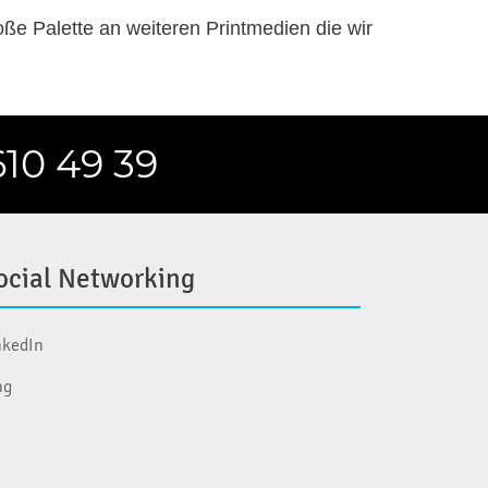
oße Palette an weiteren Printmedien die wir
610 49 39
ocial Networking
nkedIn
ng