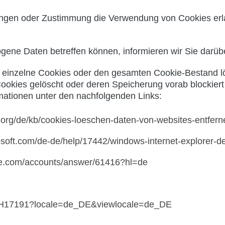
lungen oder Zustimmung die Verwendung von Cookies erl
ene Daten betreffen können, informieren wir Sie darübe
n einzelne Cookies oder den gesamten Cookie-Bestand lö
Cookies gelöscht oder deren Speicherung vorab blockier
mationen unter den nachfolgenden Links:
a.org/de/kb/cookies-loeschen-daten-von-websites-entfern
rosoft.com/de-de/help/17442/windows-internet-explorer-
gle.com/accounts/answer/61416?hl=de
b/PH17191?locale=de_DE&viewlocale=de_DE