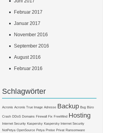
Juni 2017
Februar 2017
Januar 2017
November 2016
September 2016
August 2016
Februar 2016
Schlagwörter
Backup
Acronis
Acronis True Image
Adresse
Bug
Büro
Hosting
Crash
DDoS
Domains
Firewall
Fix
FreeMind
Internet Security
Kaspersky
Kaspersky Internet Security
NotPetya
OpenSource
Petya
Preise
Privat
Ransomware