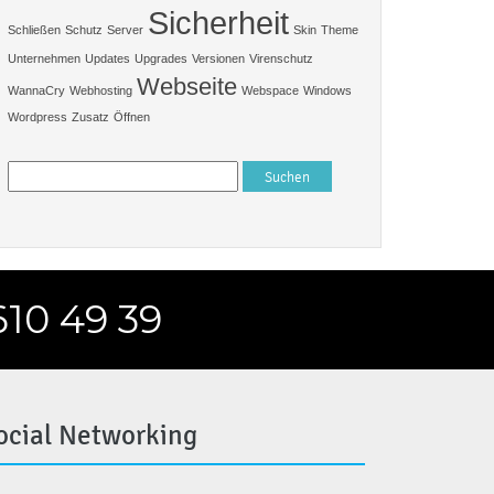
Sicherheit
Schließen
Schutz
Server
Skin
Theme
Unternehmen
Updates
Upgrades
Versionen
Virenschutz
Webseite
WannaCry
Webhosting
Webspace
Windows
Wordpress
Zusatz
Öffnen
Suchen
nach:
610 49 39
ocial Networking