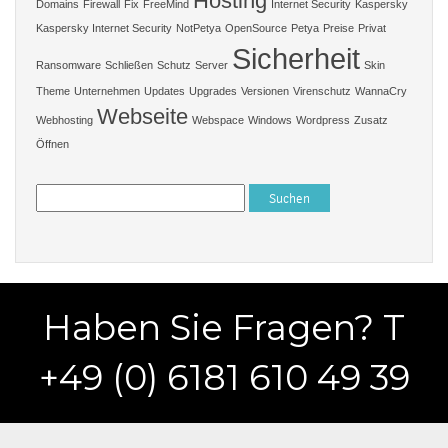
Hosting
Domains
Firewall
Fix
FreeMind
Internet Security
Kaspersky
Kaspersky Internet Security
NotPetya
OpenSource
Petya
Preise
Privat
Sicherheit
Ransomware
Schließen
Schutz
Server
Skin
Theme
Unternehmen
Updates
Upgrades
Versionen
Virenschutz
WannaCry
Webseite
Webhosting
Webspace
Windows
Wordpress
Zusatz
Öffnen
Suchen
nach:
Haben Sie Fragen? T
+49 (0) 6181 610 49 39