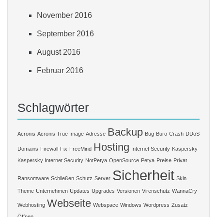
November 2016
September 2016
August 2016
Februar 2016
Schlagwörter
Backup
Acronis
Acronis True Image
Adresse
Bug
Büro
Crash
DDoS
Hosting
Domains
Firewall
Fix
FreeMind
Internet Security
Kaspersky
Kaspersky Internet Security
NotPetya
OpenSource
Petya
Preise
Privat
Sicherheit
Ransomware
Schließen
Schutz
Server
Skin
Theme
Unternehmen
Updates
Upgrades
Versionen
Virenschutz
WannaCry
Webseite
Webhosting
Webspace
Windows
Wordpress
Zusatz
Öffnen